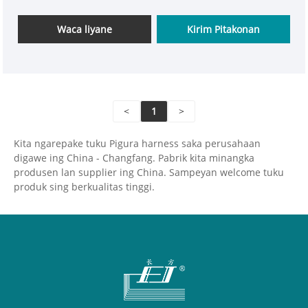
lan mudhun miturut program piranti sing
ngeculake, nggawe bukaan sing dilapis. Iki ngidini
Waca liyane
Kirim Pitakonan
benang benang kanggo ngliwati benang pemanis,
kain tenunan kanthi pola sing beda.
<
1
>
Kita ngarepake tuku Pigura harness saka perusahaan
digawe ing China - Changfang. Pabrik kita minangka
produsen lan supplier ing China. Sampeyan welcome tuku
produk sing berkualitas tinggi.