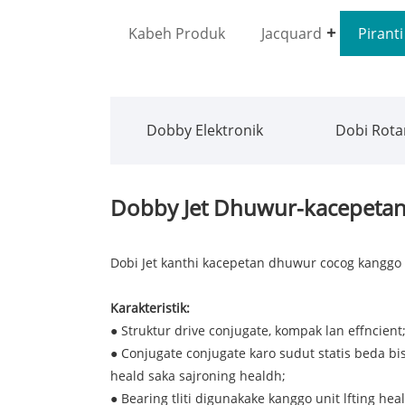
Kabeh Produk
Jacquard
Pirant
Dobby Elektronik
Dobi Rotar
Dobby Jet Dhuwur-kacepeta
Dobi Jet kanthi kacepetan dhuwur cocog kanggo 
Karakteristik:
● Struktur drive conjugate, kompak lan effncient
● Conjugate conjugate karo sudut statis beda bi
heald saka sajroning healdh;
● Bearing tliti digunakake kanggo unit lfting he