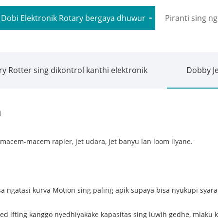
i Dobi Elektronik Rotary bergaya dhuwur
Piranti sing n
y Rotter sing dikontrol kanthi elektronik
Dobby J
n
macem-macem rapier, jet udara, jet banyu lan loom liyane.
;
sa ngatasi kurva Motion sing paling apik supaya bisa nyukupi syara
aled lfting kanggo nyedhiyakake kapasitas sing luwih gedhe, mlaku 