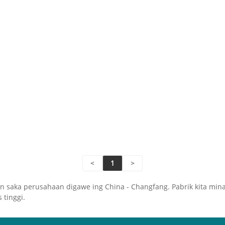
<
1
>
 saka perusahaan digawe ing China - Changfang. Pabrik kita mina
 tinggi.