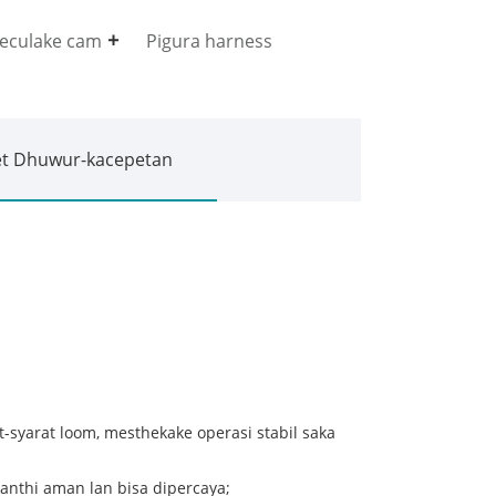
geculake cam
Pigura harness
et Dhuwur-kacepetan
t-syarat loom, mesthekake operasi stabil saka
kanthi aman lan bisa dipercaya;