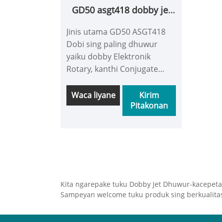
GD50 asgt418 dobby jet
kacepetan dhuwur
Jinis utama GD50 ASGT418
Dobi sing paling dhuwur
yaiku dobby Elektronik
Rotary, kanthi Conjugate
Cam Drive, pilihan sinyal
positif lan njamin kacepetan,
Waca liyane
Kirim
Pitakonan
njamin gerakan sing dhuwur
lan kajelasan. Dobby duwe
macem-macem jinis lan bisa
dicocogake karo macem-
macem rapier, jet udara, jet
banyu lan rasukan banyu
liyane kanggo nenun pola
Kita ngarepake tuku Dobby Jet Dhuwur-kacepetan
kain, katun, sutra lan linen.
Sampeyan welcome tuku produk sing berkualitas