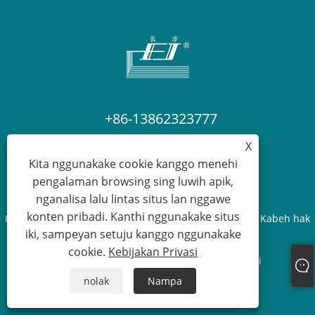
+86-13862323777
X
master@changfang.com
Kita nggunakake cookie kanggo menehi
pengalaman browsing sing luwih apik,
nganalisa lalu lintas situs lan nggawe
konten pribadi. Kanthi nggunakake situs
Hak Cipta © 2025 Changshu Mesin Tekstil Colt Co Ltd. Kabeh hak
iki, sampeyan setuju kanggo nggunakake
dilindhungi undhang-undhang.
cookie.
Kebijakan Privasi
Links
Sitemap
RSS
XML
Kebijakan Privasi
nolak
Nampa