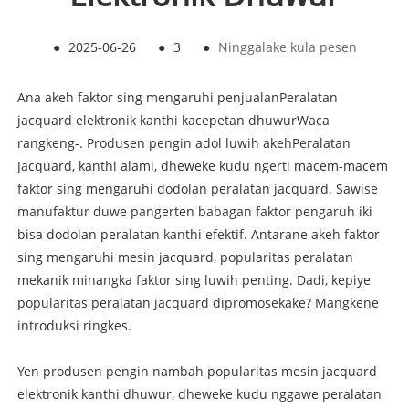
●
2025-06-26
●
3
●
Ninggalake kula pesen
Ana akeh faktor sing mengaruhi penjualan
Peralatan
jacquard elektronik kanthi kacepetan dhuwur
Waca
rangkeng-. Produsen pengin adol luwih akeh
Peralatan
Jacquard
, kanthi alami, dheweke kudu ngerti macem-macem
faktor sing mengaruhi dodolan peralatan jacquard. Sawise
manufaktur duwe pangerten babagan faktor pengaruh iki
bisa dodolan peralatan kanthi efektif. Antarane akeh faktor
sing mengaruhi mesin jacquard, popularitas peralatan
mekanik minangka faktor sing luwih penting. Dadi, kepiye
popularitas peralatan jacquard dipromosekake? Mangkene
introduksi ringkes.
Yen produsen pengin nambah popularitas mesin jacquard
elektronik kanthi dhuwur, dheweke kudu nggawe peralatan