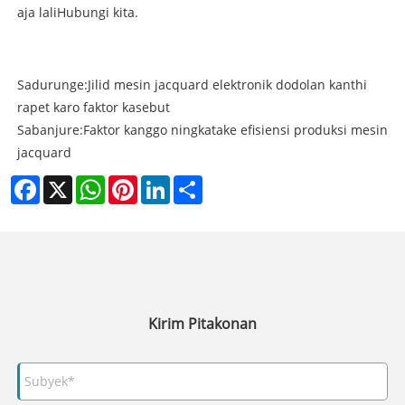
aja lali
Hubungi kita.
Sadurunge:
Jilid mesin jacquard elektronik dodolan kanthi
rapet karo faktor kasebut
Sabanjure:
Faktor kanggo ningkatake efisiensi produksi mesin
jacquard
Facebook
X
WhatsApp
Pinterest
LinkedIn
Share
Kirim Pitakonan